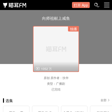
打开 App
向师祖献上咸鱼
独播
1052 万
原创
原作者：扶华
类型：
广播剧
已完结
选集
全部