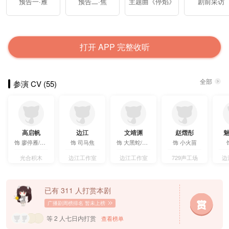
预告一·雁
预告二·焦
主题曲《停焰》
剧前采访
打开 APP
完整
收听
全部
参演 CV (55)
高启帆
边江
文靖渊
赵熠彤
饰
廖停雁/邹雁
饰
司马焦
饰
大黑蛇/危厄/甲方
饰
小火苗
光合积木
边江工作室
边江工作室
729声工场
边
已有 311 人打赏本剧
广播剧周榜排名
暂未上榜
等 2 人七日内打赏
查看榜单