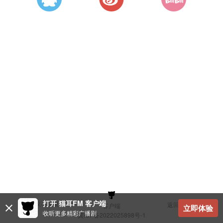
打开 猫耳FM 客户端
建议与反馈
返回顶部
客户端
立即体验
收听更多精彩广播剧
冀ICP备2022025898号-1