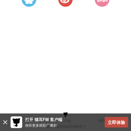
打开 猫耳FM 客户端
建议与反馈
返回顶部
客户端
立即体验
收听更多精彩广播剧
冀ICP备2022025898号-1