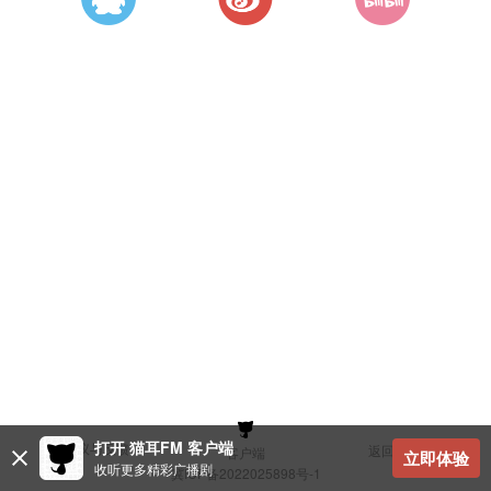
打开 猫耳FM 客户端
建议与反馈
返回顶部
客户端
立即体验
收听更多精彩广播剧
冀ICP备2022025898号-1