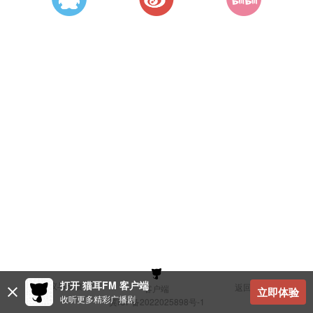
打开 猫耳FM 客户端
建议与反馈
返回顶部
客户端
立即体验
收听更多精彩广播剧
冀ICP备2022025898号-1