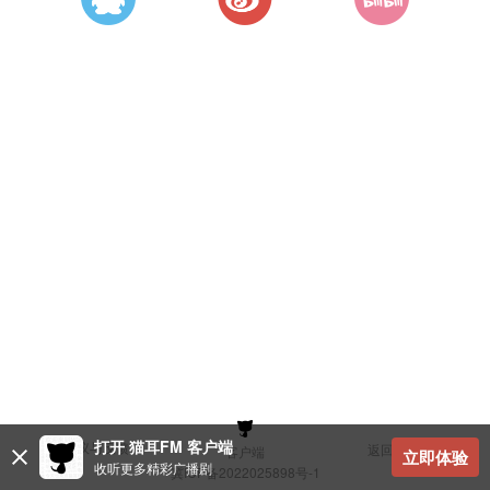
打开 猫耳FM 客户端
建议与反馈
返回顶部
客户端
立即体验
收听更多精彩广播剧
冀ICP备2022025898号-1