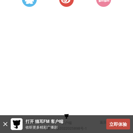
打开 猫耳FM 客户端
建议与反馈
返回顶部
客户端
立即体验
收听更多精彩广播剧
冀ICP备2022025898号-1