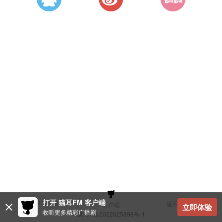
打开 猫耳FM 客户端
建议与反馈
返回顶部
客户端
立即体验
收听更多精彩广播剧
冀ICP备2022025898号-1