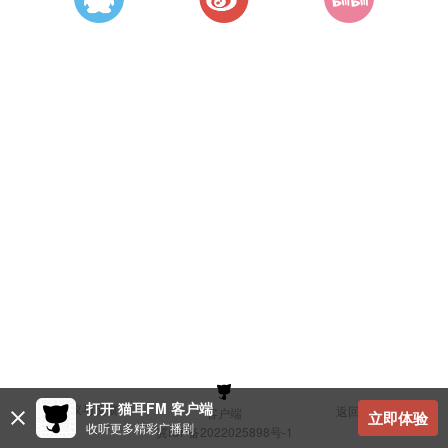
打开 猫耳FM 客户端
建议与反馈
返回顶部
客户端
立即体验
收听更多精彩广播剧
冀ICP备2022025898号-1