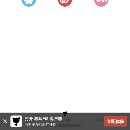
打开 猫耳FM 客户端
建议与反馈
返回顶部
客户端
立即体验
收听更多精彩广播剧
冀ICP备2022025898号-1