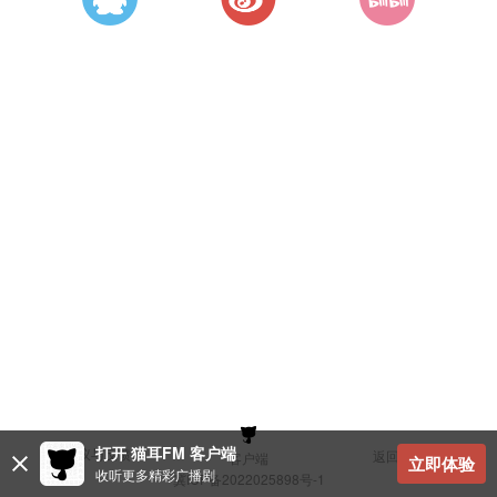
打开 猫耳FM 客户端
建议与反馈
返回顶部
客户端
立即体验
收听更多精彩广播剧
冀ICP备2022025898号-1