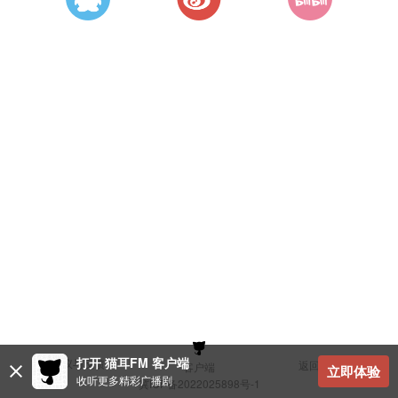
打开 猫耳FM 客户端
建议与反馈
返回顶部
客户端
立即体验
收听更多精彩广播剧
冀ICP备2022025898号-1