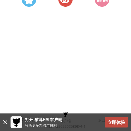
打开 猫耳FM 客户端
建议与反馈
返回顶部
客户端
立即体验
收听更多精彩广播剧
冀ICP备2022025898号-1