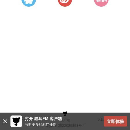
打开 猫耳FM 客户端
建议与反馈
返回顶部
客户端
立即体验
收听更多精彩广播剧
冀ICP备2022025898号-1