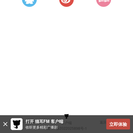
打开 猫耳FM 客户端
建议与反馈
返回顶部
客户端
立即体验
收听更多精彩广播剧
冀ICP备2022025898号-1