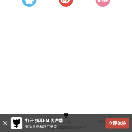
打开 猫耳FM 客户端
建议与反馈
返回顶部
客户端
立即体验
收听更多精彩广播剧
冀ICP备2022025898号-1