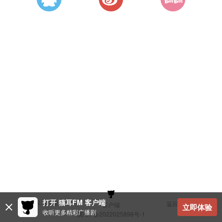
打开 猫耳FM 客户端
建议与反馈
返回顶部
客户端
立即体验
收听更多精彩广播剧
冀ICP备2022025898号-1