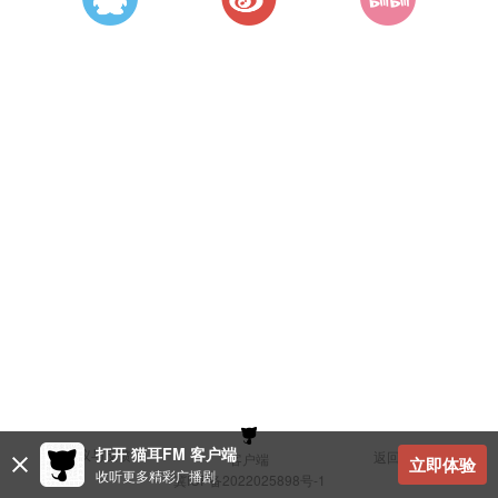
打开 猫耳FM 客户端
建议与反馈
返回顶部
客户端
立即体验
收听更多精彩广播剧
冀ICP备2022025898号-1