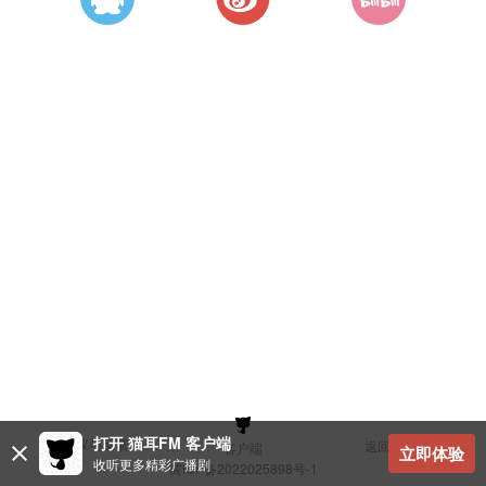
打开 猫耳FM 客户端
建议与反馈
返回顶部
客户端
立即体验
收听更多精彩广播剧
冀ICP备2022025898号-1