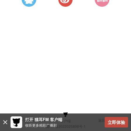
打开 猫耳FM 客户端
建议与反馈
返回顶部
客户端
立即体验
收听更多精彩广播剧
冀ICP备2022025898号-1