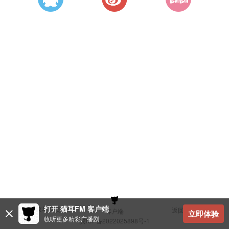
打开 猫耳FM 客户端
建议与反馈
返回顶部
客户端
立即体验
收听更多精彩广播剧
冀ICP备2022025898号-1