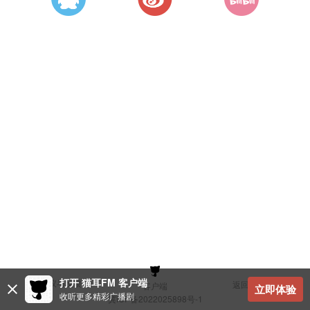
打开 猫耳FM 客户端
建议与反馈
返回顶部
客户端
立即体验
收听更多精彩广播剧
冀ICP备2022025898号-1