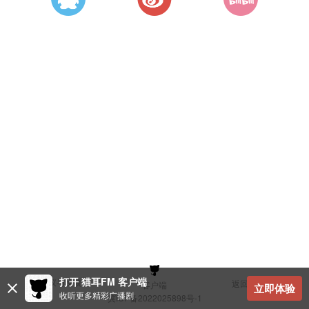
打开 猫耳FM 客户端
建议与反馈
返回顶部
客户端
立即体验
收听更多精彩广播剧
冀ICP备2022025898号-1