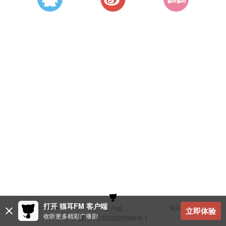
打开 猫耳FM 客户端
建议与反馈
返回顶部
客户端
立即体验
收听更多精彩广播剧
冀ICP备2022025898号-1