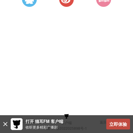
打开 猫耳FM 客户端
建议与反馈
返回顶部
客户端
立即体验
收听更多精彩广播剧
冀ICP备2022025898号-1