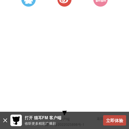
打开 猫耳FM 客户端
建议与反馈
返回顶部
客户端
立即体验
收听更多精彩广播剧
冀ICP备2022025898号-1