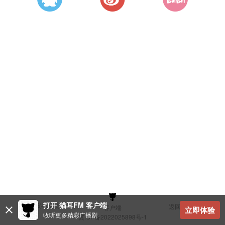
打开 猫耳FM 客户端
建议与反馈
返回顶部
客户端
立即体验
收听更多精彩广播剧
冀ICP备2022025898号-1