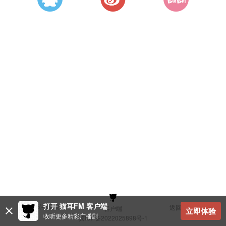
打开 猫耳FM 客户端
建议与反馈
返回顶部
客户端
立即体验
收听更多精彩广播剧
冀ICP备2022025898号-1