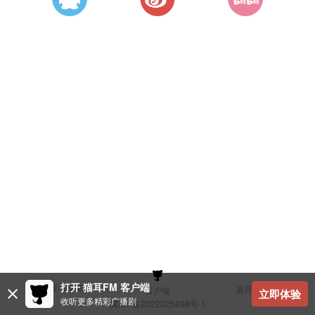
打开 猫耳FM 客户端
建议与反馈
返回顶部
客户端
立即体验
收听更多精彩广播剧
冀ICP备2022025898号-1