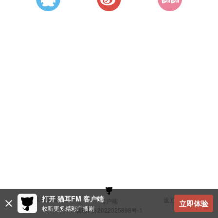
打开 猫耳FM 客户端
建议与反馈
返回顶部
客户端
立即体验
收听更多精彩广播剧
冀ICP备2022025898号-1