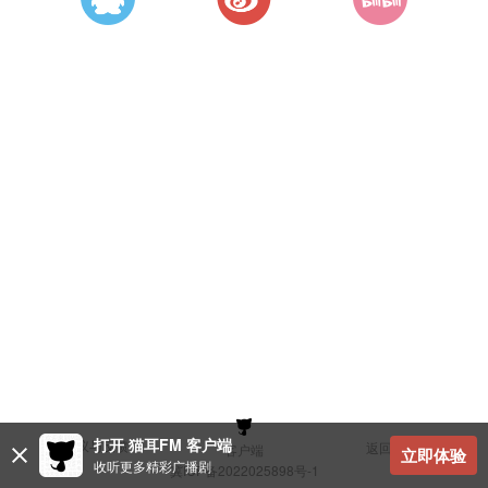
打开 猫耳FM 客户端
建议与反馈
返回顶部
客户端
立即体验
收听更多精彩广播剧
冀ICP备2022025898号-1