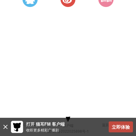
打开 猫耳FM 客户端
建议与反馈
返回顶部
客户端
立即体验
收听更多精彩广播剧
冀ICP备2022025898号-1