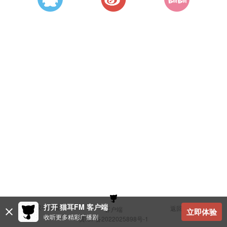
打开 猫耳FM 客户端
建议与反馈
返回顶部
客户端
立即体验
收听更多精彩广播剧
冀ICP备2022025898号-1