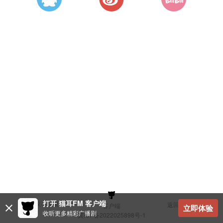
打开 猫耳FM 客户端
建议与反馈
返回顶部
客户端
立即体验
收听更多精彩广播剧
冀ICP备2022025898号-1