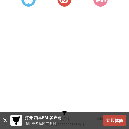
打开 猫耳FM 客户端
建议与反馈
返回顶部
客户端
立即体验
收听更多精彩广播剧
冀ICP备2022025898号-1