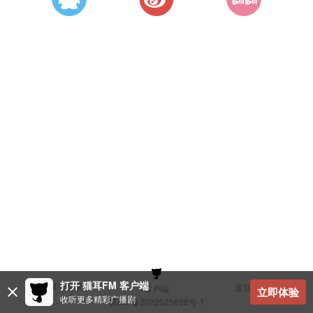
打开 猫耳FM 客户端
建议与反馈
返回顶部
客户端
立即体验
收听更多精彩广播剧
冀ICP备2022025898号-1