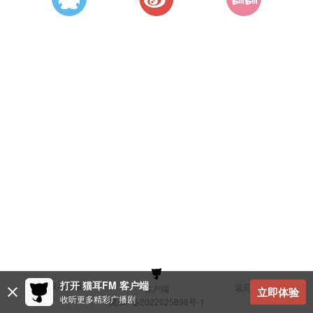
打开 猫耳FM 客户端
建议与反馈
返回顶部
客户端
立即体验
收听更多精彩广播剧
冀ICP备2022025898号-1