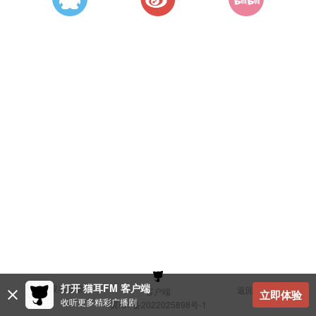
打开 猫耳FM 客户端
建议与反馈
返回顶部
客户端
立即体验
收听更多精彩广播剧
冀ICP备2022025898号-1