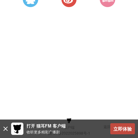
打开 猫耳FM 客户端
建议与反馈
返回顶部
客户端
立即体验
收听更多精彩广播剧
冀ICP备2022025898号-1