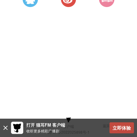
打开 猫耳FM 客户端
建议与反馈
返回顶部
客户端
立即体验
收听更多精彩广播剧
冀ICP备2022025898号-1