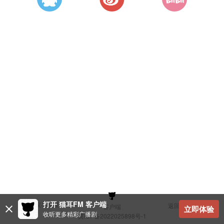
打开 猫耳FM 客户端
建议与反馈
返回顶部
客户端
立即体验
收听更多精彩广播剧
冀ICP备2022025898号-1