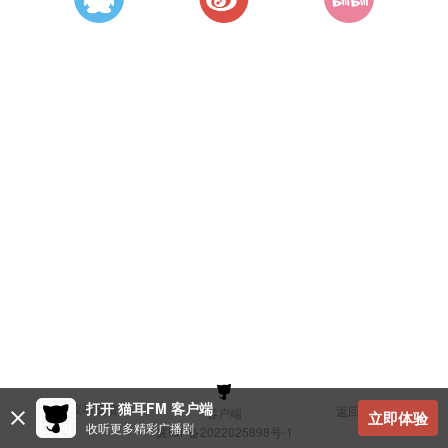
打开 猫耳FM 客户端
建议与反馈
返回顶部
客户端
立即体验
收听更多精彩广播剧
冀ICP备2022025898号-1