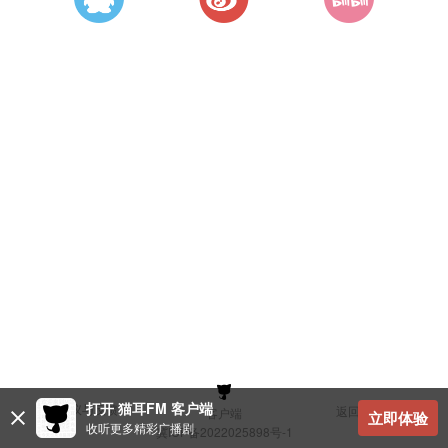
打开 猫耳FM 客户端
建议与反馈
返回顶部
客户端
立即体验
收听更多精彩广播剧
冀ICP备2022025898号-1