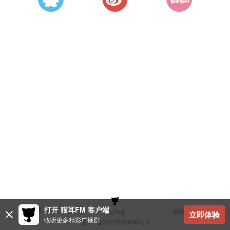
打开 猫耳FM 客户端
建议与反馈
返回顶部
客户端
立即体验
收听更多精彩广播剧
冀ICP备2022025898号-1