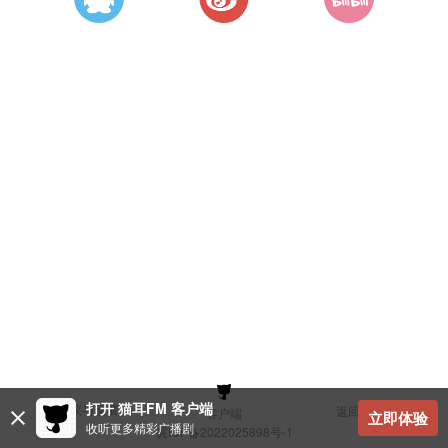
打开 猫耳FM 客户端
建议与反馈
返回顶部
客户端
立即体验
收听更多精彩广播剧
冀ICP备2022025898号-1