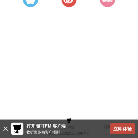
打开 猫耳FM 客户端
建议与反馈
返回顶部
客户端
立即体验
收听更多精彩广播剧
冀ICP备2022025898号-1