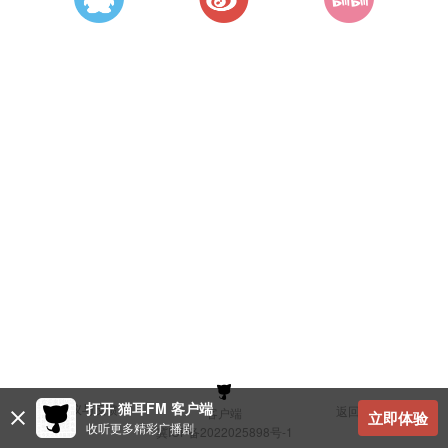
打开 猫耳FM 客户端
建议与反馈
返回顶部
客户端
立即体验
收听更多精彩广播剧
冀ICP备2022025898号-1