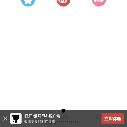
打开 猫耳FM 客户端
建议与反馈
返回顶部
客户端
立即体验
收听更多精彩广播剧
冀ICP备2022025898号-1