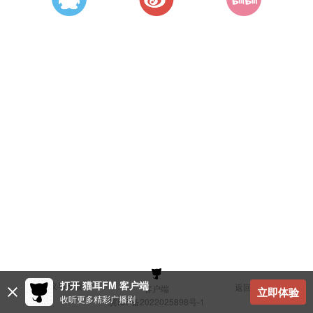
打开 猫耳FM 客户端
建议与反馈
返回顶部
客户端
立即体验
收听更多精彩广播剧
冀ICP备2022025898号-1