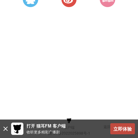
打开 猫耳FM 客户端
建议与反馈
返回顶部
客户端
立即体验
收听更多精彩广播剧
冀ICP备2022025898号-1